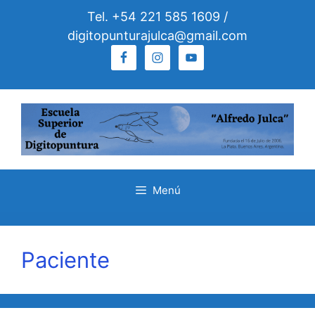
Saltar
Tel. +54 221 585 1609 /
al
digitopunturajulca@gmail.com
contenido
Menú
Paciente