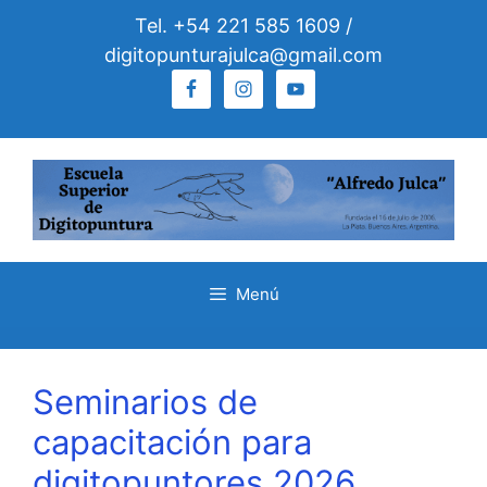
Saltar
Tel. +54 221 585 1609 /
al
digitopunturajulca@gmail.com
contenido
Menú
Seminarios de
capacitación para
digitopuntores 2026