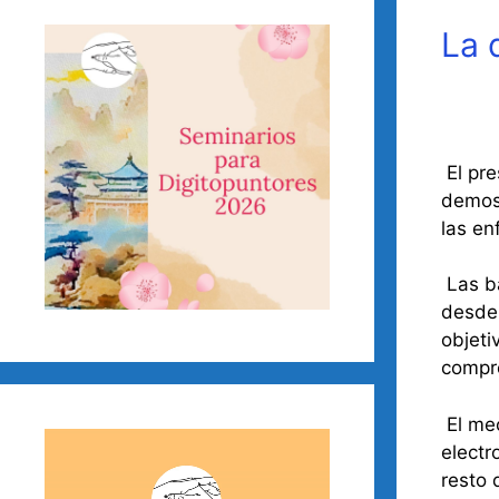
La 
El pre
demost
las en
Las ba
desde 
objeti
compr
El mec
Reproductor
electr
de
resto 
vídeo