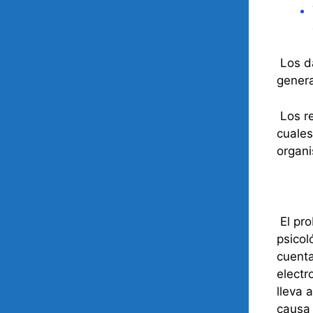
Los da
genera
Los re
cuales
organi
El pro
psicol
cuenta
electr
lleva 
causa 