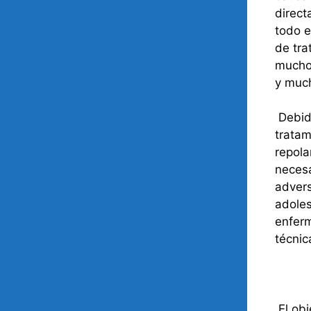
direct
todo e
de tra
muchos
y much
Debido
tratam
repola
necesa
advers
adoles
enferm
técnic
El obj