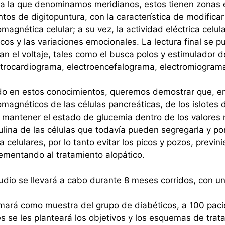
l a la que denominamos meridianos, estos tienen zonas 
ntos de digitopuntura, con la característica de modificar
omagnética celular; a su vez, la actividad eléctrica cel
icos y las variaciones emocionales. La lectura final se
ran el voltaje, tales como el busca polos y estimulador 
ctrocardiograma, electroencefalograma, electromiograma
 en estos conocimientos, queremos demostrar que, en 
omagnéticos de las células pancreáticas, de los islote
mantener el estado de glucemia dentro de los valores 
ulina de las células que todavía pueden segregarla y po
na celulares, por lo tanto evitar los picos y pozos, prev
mentando al tratamiento alopático.
udio se llevará a cabo durante 8 meses corridos, con u
ará como muestra del grupo de diabéticos, a 100 paci
s se les planteará los objetivos y los esquemas de tra