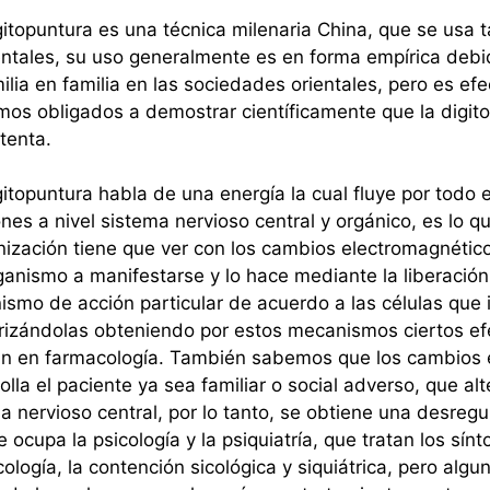
itopuntura es una técnica milenaria China, que se usa
ntales, su uso generalmente es en forma empírica debid
ilia en familia en las sociedades orientales, pero es e
mos obligados a demostrar científicamente que la digit
tenta.
itopuntura habla de una energía la cual fluye por todo 
ones a nivel sistema nervioso central y orgánico, es l
nización tiene que ver con los cambios electromagnético
ganismo a manifestarse y lo hace mediante la liberació
smo de acción particular de acuerdo a las células que 
rizándolas obteniendo por estos mecanismos ciertos e
n en farmacología. También sabemos que los cambios 
olla el paciente ya sea familiar o social adverso, que a
a nervioso central, por lo tanto, se obtiene una desregu
e ocupa la psicología y la psiquiatría, que tratan los sí
ología, la contención sicológica y siquiátrica, pero al