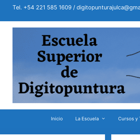
Saltar
Tel. +54 221 585 1609 / digitopunturajulca@gma
al
contenido
Inicio
La Escuela
Cursos y 