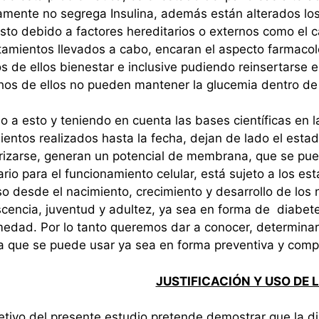
amente no segrega Insulina, además están alterados lo
sto debido a factores hereditarios o externos como el ca
tamientos llevados a cabo, encaran el aspecto farmacológ
 de ellos bienestar e inclusive pudiendo reinsertarse 
os de ellos no pueden mantener la glucemia dentro de 
 a esto y teniendo en cuenta las bases científicas en l
ientos realizados hasta la fecha, dejan de lado el estad
rizarse, generan un potencial de membrana, que se puede
rio para el funcionamiento celular, está sujeto a los e
o desde el nacimiento, crecimiento y desarrollo de los 
cencia, juventud y adultez, ya sea en forma de diabet
edad. Por lo tanto queremos dar a conocer, determinar, 
a que se puede usar ya sea en forma preventiva y compl
JUSTIFICACIÓN Y USO DE 
etivo del presente estudio pretende demostrar que la dig