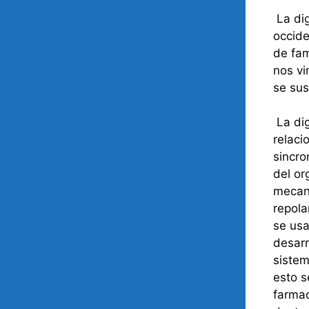
La dig
occide
de fam
nos vi
se sus
La dig
relaci
sincro
del or
mecani
repola
se usa
desarr
sistem
esto s
farmac