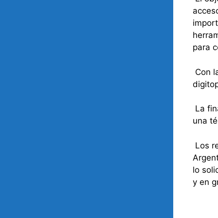
acceso
import
herram
para c
Con la
digito
La fin
una té
Los re
Argent
lo sol
y en g