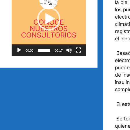
la pie
los pu
electr
climát
regist
el ele
00:00
00:17
Basado
electr
puede
de ins
insuli
comple
El est
Se tom
quiene