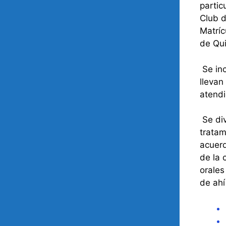
partic
Club d
Matríc
de Qu
Se in
llevan
atendi
Se div
tratam
acuerd
de la 
orales
de ahí