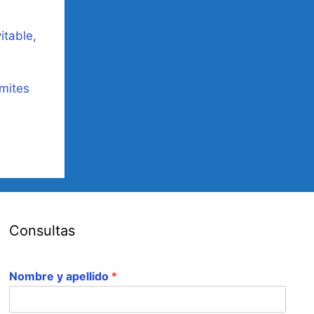
itable,
ímites
Consultas
Nombre y apellido
*