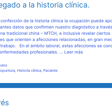
egado a la historia clínica.
confección de la historia clínica la ocupación puede apo
antes datos que confirmen nuestro diagnóstico a través
na tradicional china – MTCH, e inclusive revelar ciertos
es que orienten a afecciones relacionadas, en gran me
 trabajo. En el ámbito laboral, estas afecciones se co
enfermedades profesionales. …
Leer más
gorías
culos
uetas
topuntura
,
Historia clínica
,
Paciente
rés