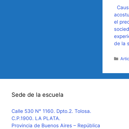
Causa
acostu
el pre
socied
experi
de la 
Cate
Arti
Sede de la escuela
Calle 530 N° 1160. Dpto.2. Tolosa.
C.P.1900. LA PLATA.
Provincia de Buenos Aires – República