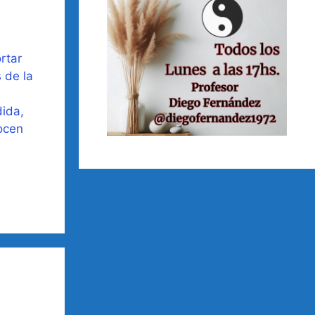
rtar
 de la
dida,
nocen