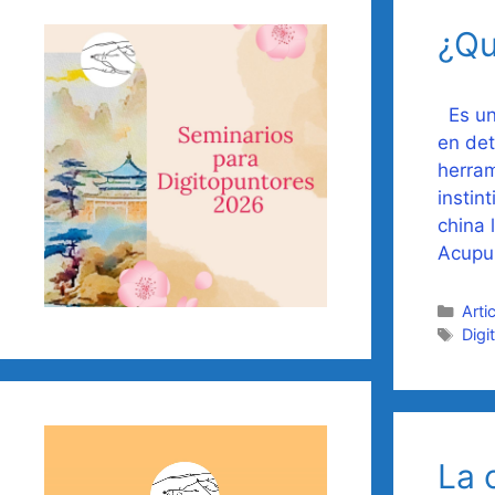
¿Qu
Es una
en det
herram
instin
china 
Acupu
Cate
Arti
Etiq
Digi
Reproductor
de
La 
vídeo