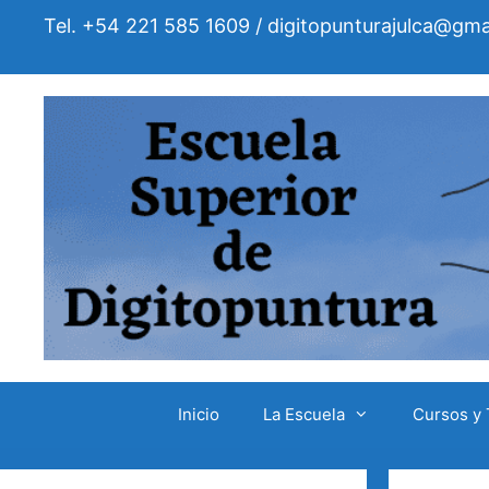
Saltar
Tel. +54 221 585 1609 / digitopunturajulca@gma
al
contenido
Inicio
La Escuela
Cursos y 