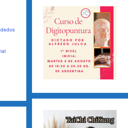
s dedos
nal